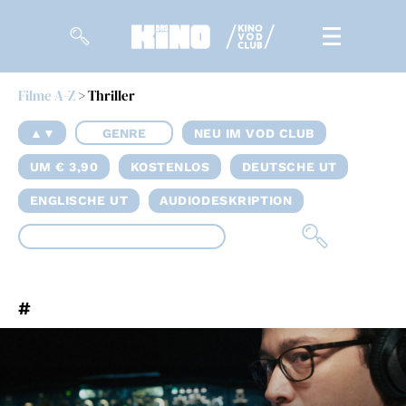
Filme A-Z
> Thriller
Filme
▲▼
GENRE
NEU IM VOD CLUB
Magazin
UM € 3,90
KOSTENLOS
DEUTSCHE UT
Kuratierungen
ENGLISCHE UT
AUDIODESKRIPTION
Events
So geht’s
#
Filmpakete
Gutscheine
& Filmpässe