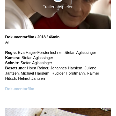
PLAY
Account
Trailer abspielen
Suche
Dokumentarfilm
/
2018
/
46min
AT
Regie:
Eva Hager-Forstenlechner, Stefan Aglassinger
Kamera:
Stefan Aglassinger
Schnitt:
Stefan Aglassinger
Besetzung:
Horst Rainer, Johannes Harslem, Juliane
Jantzen, Michael Harslem, Rüdiger Horstmann, Raimer
Hitsch, Helmut Jantzen
Dokumentarfilm