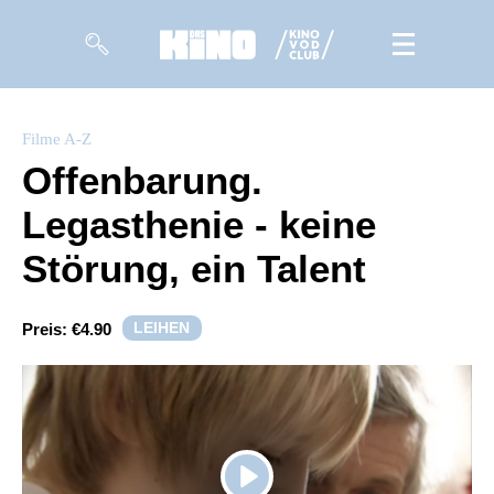
Filme
Filme A-Z
Offenbarung.
Magazin
Legasthenie - keine
Kuratierungen
Störung, ein Talent
Events
LEIHEN
Preis:
€4.90
So geht’s
Filmpakete
Gutscheine
& Filmpässe