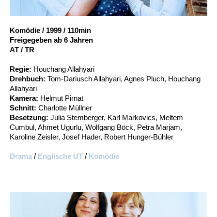
Account
Suche
Komödie
/
1999
/
110min
Freigegeben ab 6 Jahren
AT / TR
Regie:
Houchang Allahyari
Drehbuch:
Tom-Dariusch Allahyari, Agnes Pluch, Houchang
Allahyari
Kamera:
Helmut Pirnat
Schnitt:
Charlotte Müllner
Besetzung:
Julia Stemberger, Karl Markovics, Meltem
Cumbul, Ahmet Ugurlu, Wolfgang Böck, Petra Marjam,
Karoline Zeisler, Josef Hader, Robert Hunger-Bühler
Drama
/
Englische UT
/
Komödie