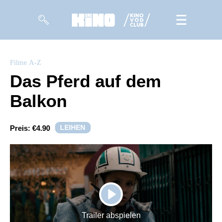
Filme
Filme A-Z
Das Pferd auf dem
Magazin
Balkon
Kuratierungen
Events
LEIHEN
Preis:
€4.90
So geht’s
Filmpakete
Gutscheine
PLAY
& Filmpässe
Trailer abspielen