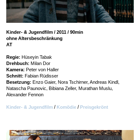
Account
Suche
Kinder- & Jugendfilm
/
2011
/
90min
ohne Altersbeschränkung
AT
Regie:
Hüseyin Tabak
Drehbuch:
Milan Dor
Kamera:
Peter von Haller
Schnitt:
Fabian Rüdisser
Besetzung:
Enzo Gaier, Nora Tschirner, Andreas Kindl,
Natascha Paunovic, Bibiana Zeller, Murathan Muslu,
Alexander Fennon
Kinder- & Jugendfilm
/
Komödie
/
Preisgekrönt