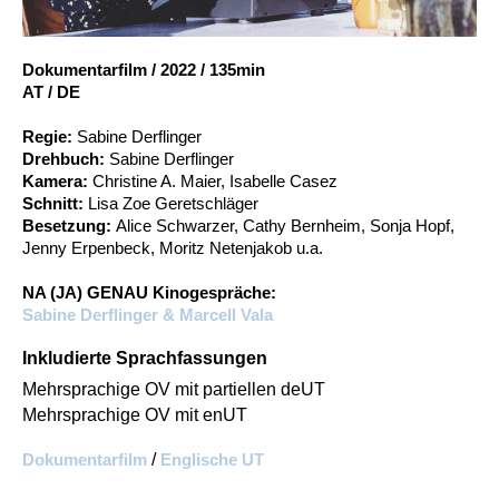
Account
Suche
Dokumentarfilm
/
2022
/
135min
AT / DE
Regie:
Sabine Derflinger
Drehbuch:
Sabine Derflinger
Kamera:
Christine A. Maier, Isabelle Casez
Schnitt:
Lisa Zoe Geretschläger
Besetzung:
Alice Schwarzer, Cathy Bernheim, Sonja Hopf,
Jenny Erpenbeck, Moritz Netenjakob u.a.
NA (JA) GENAU Kinogespräche:
Sabine Derflinger & Marcell Vala
Inkludierte Sprachfassungen
Mehrsprachige OV mit partiellen deUT
Mehrsprachige OV mit enUT
Dokumentarfilm
/
Englische UT